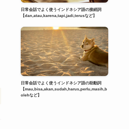
日常会話でよく使うインドネシア語の接続詞
【dan,atau,karena,tapi,jadi,terusなど】
日常会話でよく使うインドネシア語の助動詞
【mau,bisa,akan,sudah,harus,perlu,masih,b
olehなど】