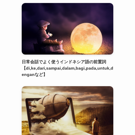
日常会話でよく使うインドネシア語の前置詞
【di,ke,dari,sampai,dalam,bagi,pada,untuk,d
enganなど】