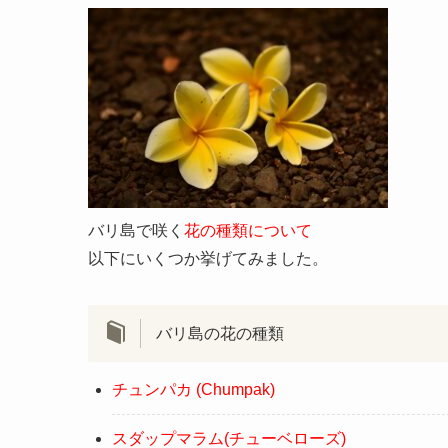
バリ島で咲く
花の種類について
以下にいくつか挙げてみました。
バリ島の花の種類
チュンパカ (Chumpak)
スダップマラム(チューベローズ)